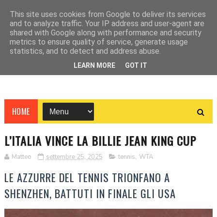
This site uses cookies from Google to deliver its services
and to analyze traffic. Your IP address and user-agent are
shared with Google along with performance and security
metrics to ensure quality of service, generate usage
statistics, and to detect and address abuse.
LEARN MORE
GOT IT
HOME
L’ITALIA VINCE LA BILLIE JEAN KING CUP
Matteo
settembre 25, 2025
tennis
,
WTA
LE AZZURRE DEL TENNIS TRIONFANO A
SHENZHEN, BATTUTI IN FINALE GLI USA