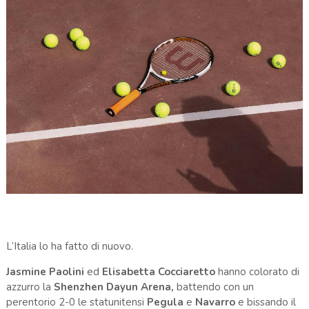
L’Italia lo ha fatto di nuovo.
Jasmine Paolini
ed
Elisabetta Cocciaretto
hanno colorato di
azzurro la
Shenzhen Dayun Arena,
battendo con un
perentorio 2-0 le statunitensi
Pegula
e
Navarro
e bissando il