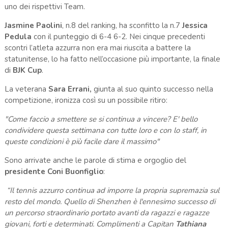
uno dei rispettivi Team.
Jasmine Paolini
, n.8 del ranking, ha sconfitto la n.7
Jessica
Pedula
con il punteggio di 6-4 6-2. Nei cinque precedenti
scontri l’atleta azzurra non era mai riuscita a battere la
statunitense, lo ha fatto nell’occasione più importante, la finale
di
BJK Cup
.
La veterana
Sara Errani,
giunta al suo quinto successo nella
competizione, ironizza così su un possibile ritiro:
"Come faccio a smettere se si continua a vincere? E' bello
condividere questa settimana con tutte loro e con lo staff, in
queste condizioni è più facile dare il massimo"
Sono arrivate anche le parole di stima e orgoglio del
presidente Coni Buonfiglio
:
“Il tennis azzurro continua ad imporre la propria supremazia sul
resto del mondo. Quello di Shenzhen è l'ennesimo successo di
un percorso straordinario portato avanti da ragazzi e ragazze
giovani, forti e determinati. Complimenti a Capitan
Tathiana