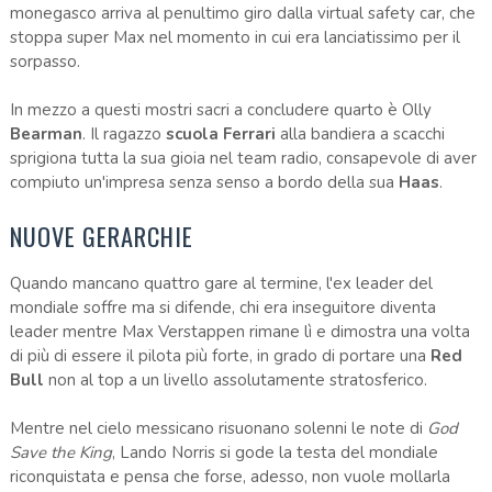
monegasco arriva al penultimo giro dalla virtual safety car, che
stoppa super Max nel momento in cui era lanciatissimo per il
sorpasso.
In mezzo a questi mostri sacri a concludere quarto è Olly
Bearman
. Il ragazzo
scuola Ferrari
alla bandiera a scacchi
sprigiona tutta la sua gioia nel team radio, consapevole di aver
compiuto un'impresa senza senso a bordo della sua
Haas
.
NUOVE GERARCHIE
Quando mancano quattro gare al termine, l'ex leader del
mondiale soffre ma si difende, chi era inseguitore diventa
leader mentre Max Verstappen rimane lì e dimostra una volta
di più di essere il pilota più forte, in grado di portare una
Red
Bull
non al top a un livello assolutamente stratosferico.
Mentre nel cielo messicano risuonano solenni le note di
God
Save the King
, Lando Norris si gode la testa del mondiale
riconquistata e pensa che forse, adesso, non vuole mollarla