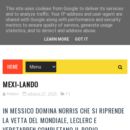
This site uses cookies from Google to deliver its services
and to analyze traffic. Your IP address and user-agent are
shared with Google along with performance and security
metrics to ensure quality of service, generate usage
statistics, and to detect and address abuse.
LEARN MORE
GOT IT
HOME
MEXI-LANDO
Matteo
ottobre 27, 2025
F1
IN MESSICO DOMINA NORRIS CHE SI RIPRENDE
LA VETTA DEL MONDIALE, LECLERC E
VERSTAPPEN COMPLETANO IL PODIO