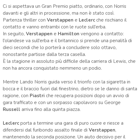
Ci si aspettava un Gran Premio piatto, ordinario, con Norris
davanti e gli altri in processione, ma non è stato così.
Partenza thriller con
Verstappen
e
Leclerc
che rischiano il
contatto e vanno entrambi con le ruote sull'erba.
In seguito,
Verstappen
e
Hamilton
vengono a contatto:
l'olandese va sull'erba e il britannico si prende una penalità di
dieci secondi che lo porterà a concludere solo ottavo,
nonostante partisse dalla terza casella.
È la stagione in assoluto più difficile della carriera di Lewis, che
non ha ancora conquistato nemmeno un podio.
Mentre Lando Norris guida verso il trionfo con la sigaretta in
bocca e il braccio fuori dal finestrino, dietro se le danno di santa
ragione, con
Piastri
che recupera posizioni dopo un avvio di
gara trafficato e con un sorpasso capolavoro su George
Russell
arriva fino alla quinta piazza.
Leclerc
porta a termine una gara di puro cuore e riesce a
difendersi dal furibondo assalto finale di
Verstappen
,
mantenendo la seconda posizione. Un aiuto decisivo per il